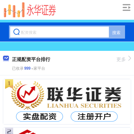
搜索
正规配资平台排行
更多
已收录
999
+家平台