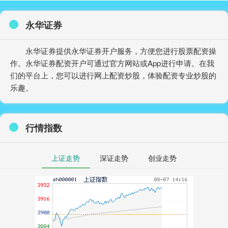
永华证券
永华证券提供永华证券开户服务，方便您进行股票配资操
作。永华证券配资开户可通过官方网站或App进行申请。在我
们的平台上，您可以进行网上配资炒股，体验配资专业炒股的
乐趣。
行情指数
上证走势
深证走势
创业走势