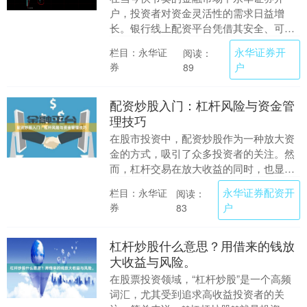
户，投资者对资金灵活性的需求日益增
长。银行线上配资平台凭借其安全、可
靠、低门槛的特点，正逐渐成为广大投资
永华证券开
栏目：永华证
阅读：
者的首选。本文将为您推....
券
户
89
配资炒股入门：杠杆风险与资金管
理技巧
在股市投资中，配资炒股作为一种放大资
金的方式，吸引了众多投资者的关注。然
而，杠杆交易在放大收益的同时，也显著
增加了风险。对于刚接触配资的投资者来
永华证券配资开
栏目：永华证
阅读：
说，掌握正确的资....
券
户
83
杠杆炒股什么意思？用借来的钱放
大收益与风险。
在股票投资领域，“杠杆炒股”是一个高频
词汇，尤其受到追求高收益投资者的关