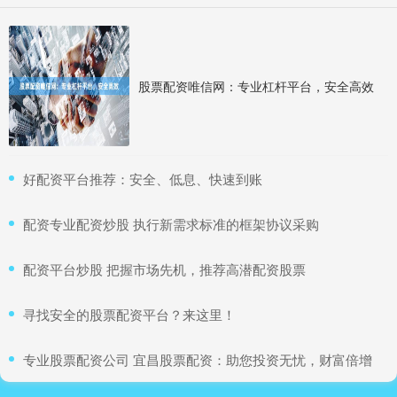
股票配资唯信网：专业杠杆平台，安全高效
​好配资平台推荐：安全、低息、快速到账
​配资专业配资炒股 执行新需求标准的框架协议采购
​配资平台炒股 把握市场先机，推荐高潜配资股票
​寻找安全的股票配资平台？来这里！
​专业股票配资公司 宜昌股票配资：助您投资无忧，财富倍增