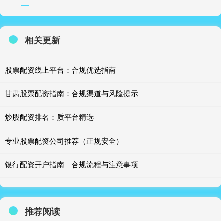
相关更新
股票配资线上平台：合规优选指南
甘肃股票配资指南：合规渠道与风险提示
炒股配资排名：质平台精选
专业股票配资公司推荐（正规安全）
银行配资开户指南｜合规流程与注意事项
推荐阅读