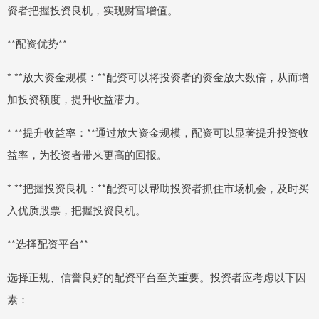
资者把握投资良机，实现财富增值。
**配资优势**
* **放大资金规模：**配资可以将投资者的资金放大数倍，从而增
加投资额度，提升收益潜力。
* **提升收益率：**通过放大资金规模，配资可以显著提升投资收
益率，为投资者带来更高的回报。
* **把握投资良机：**配资可以帮助投资者抓住市场机会，及时买
入优质股票，把握投资良机。
**选择配资平台**
选择正规、信誉良好的配资平台至关重要。投资者应考虑以下因
素：