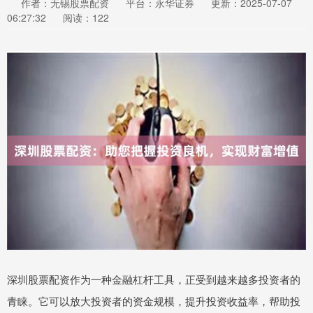
作者：无锡股票配资
平台：永华证券
更新：2025-07-07
06:27:32
阅读：122
深圳股票配资作为一种金融杠杆工具，正受到越来越多投资者的
青睐。它可以放大投资者的资金规模，提升投资收益率，帮助投