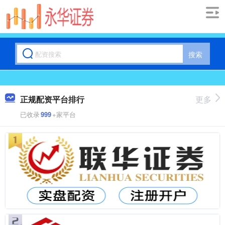
搜索
正规配资平台排行
更多
已收录
999
+家平台