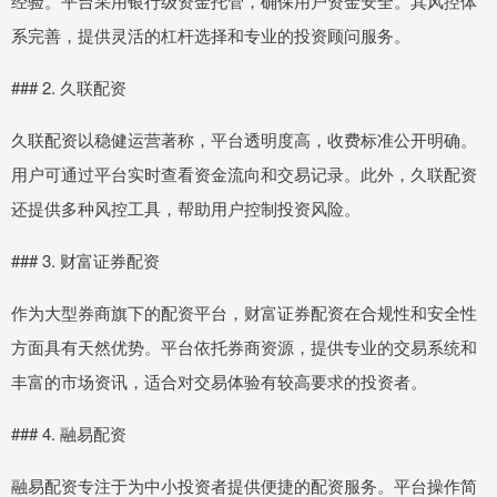
经验。平台采用银行级资金托管，确保用户资金安全。其风控体
系完善，提供灵活的杠杆选择和专业的投资顾问服务。
### 2. 久联配资
久联配资以稳健运营著称，平台透明度高，收费标准公开明确。
用户可通过平台实时查看资金流向和交易记录。此外，久联配资
还提供多种风控工具，帮助用户控制投资风险。
### 3. 财富证券配资
作为大型券商旗下的配资平台，财富证券配资在合规性和安全性
方面具有天然优势。平台依托券商资源，提供专业的交易系统和
丰富的市场资讯，适合对交易体验有较高要求的投资者。
### 4. 融易配资
融易配资专注于为中小投资者提供便捷的配资服务。平台操作简