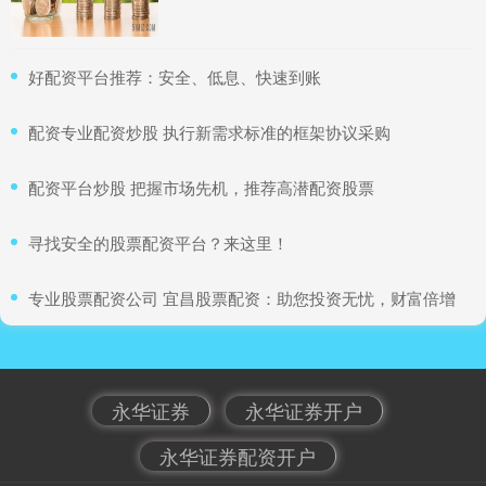
​好配资平台推荐：安全、低息、快速到账
​配资专业配资炒股 执行新需求标准的框架协议采购
​配资平台炒股 把握市场先机，推荐高潜配资股票
​寻找安全的股票配资平台？来这里！
​专业股票配资公司 宜昌股票配资：助您投资无忧，财富倍增
永华证券
永华证券开户
永华证券配资开户