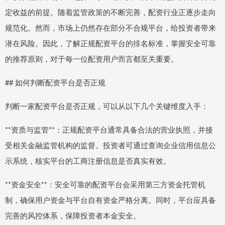
定收益的前提。随着监管政策的不断完善，配资行业正逐步走向
规范化。然而，市场上仍然存在部分不合规平台，给投资者带来
潜在风险。因此，了解正规配资平台的排名标准，掌握安全可靠
的推荐原则，对于每一位配资用户而言都至关重要。
## 如何判断配资平台是否正规
判断一家配资平台是否正规，可以从以下几个关键维度入手：
**资质与监管**：正规配资平台通常具备合法的营业执照，并接
受相关金融监管机构的监督。投资者可通过查询企业信用信息公
示系统，核实平台的工商注册信息是否真实有效。
**资金安全**：安全可靠的配资平台会采用第三方资金托管机
制，确保用户资金与平台自有资金严格分离。同时，平台应具备
完善的风控体系，保障投资者本金安全。