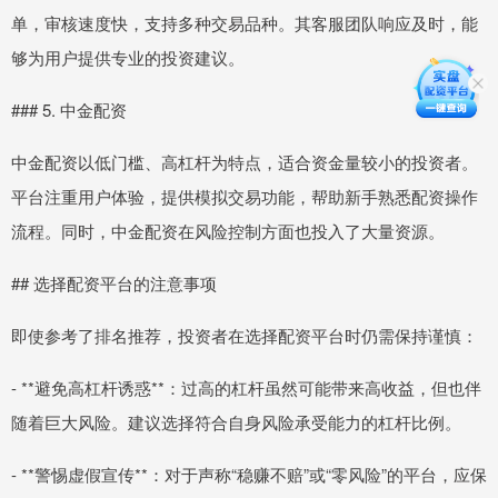
单，审核速度快，支持多种交易品种。其客服团队响应及时，能
够为用户提供专业的投资建议。
### 5. 中金配资
中金配资以低门槛、高杠杆为特点，适合资金量较小的投资者。
平台注重用户体验，提供模拟交易功能，帮助新手熟悉配资操作
流程。同时，中金配资在风险控制方面也投入了大量资源。
## 选择配资平台的注意事项
即使参考了排名推荐，投资者在选择配资平台时仍需保持谨慎：
- **避免高杠杆诱惑**：过高的杠杆虽然可能带来高收益，但也伴
随着巨大风险。建议选择符合自身风险承受能力的杠杆比例。
- **警惕虚假宣传**：对于声称“稳赚不赔”或“零风险”的平台，应保