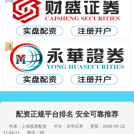
配资正规平台排名 安全可靠推荐
作者：上海股票配资
平台：永华证券
更新：2026-05-22
11:44:11
阅读：58