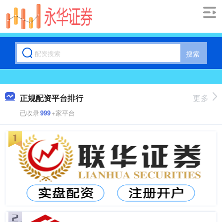
搜索
正规配资平台排行
更多
已收录
999
+家平台