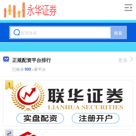
搜索
正规配资平台排行
更多
已收录
999
+家平台