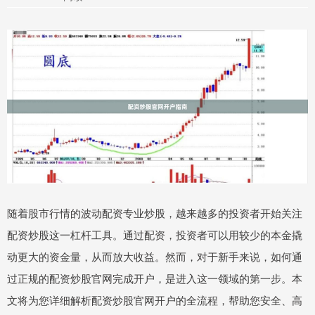
随着股市行情的波动配资专业炒股，越来越多的投资者开始关注
配资炒股这一杠杆工具。通过配资，投资者可以用较少的本金撬
动更大的资金量，从而放大收益。然而，对于新手来说，如何通
过正规的配资炒股官网完成开户，是进入这一领域的第一步。本
文将为您详细解析配资炒股官网开户的全流程，帮助您安全、高