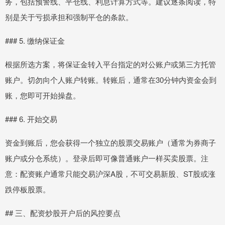
务，包括预警线、平仓线、利息计算方式等。建议逐条阅读，特
别是关于亏损承担和强制平仓的条款。
### 5. 缴纳保证金
根据所选方案，将保证金转入平台指定的对公账户或第三方托管
账户。切勿向个人账户转账。转账后，通常在30分钟内资金会到
账，您即可开始操盘。
### 6. 开始交易
资金到账后，您会获得一个独立的股票交易账户（通常为券商子
账户或分仓系统）。登录后即可像普通账户一样买卖股票。注
意：配资账户通常只能交易沪深A股，不可交易新股、ST股或涨
跌停板股票。
## 三、配资炒股开户后的风控要点