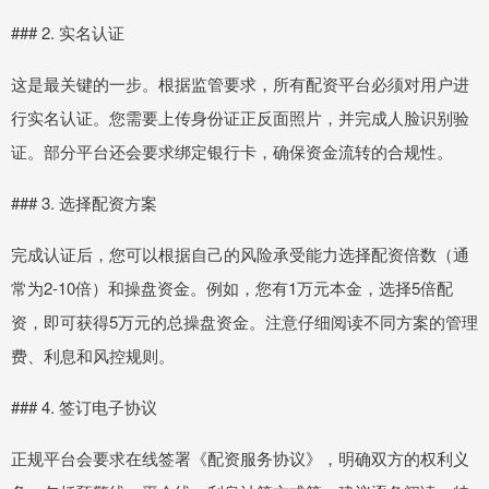
### 2. 实名认证
这是最关键的一步。根据监管要求，所有配资平台必须对用户进
行实名认证。您需要上传身份证正反面照片，并完成人脸识别验
证。部分平台还会要求绑定银行卡，确保资金流转的合规性。
### 3. 选择配资方案
完成认证后，您可以根据自己的风险承受能力选择配资倍数（通
常为2-10倍）和操盘资金。例如，您有1万元本金，选择5倍配
资，即可获得5万元的总操盘资金。注意仔细阅读不同方案的管理
费、利息和风控规则。
### 4. 签订电子协议
正规平台会要求在线签署《配资服务协议》，明确双方的权利义