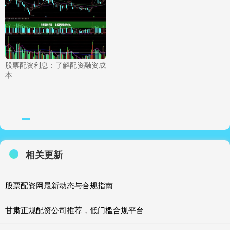
股票配资利息：了解配资融资成
本
相关更新
股票配资网最新动态与合规指南
甘肃正规配资公司推荐，低门槛合规平台