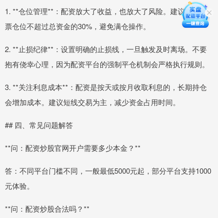
1. **仓位管理**：配资放大了收益，也放大了风险。建议单只股
票仓位不超过总资金的30%，避免满仓操作。
2. **止损纪律**：设置明确的止损线，一旦触发及时离场。不要
抱有侥幸心理，因为配资平台的强制平仓机制会严格执行规则。
3. **关注利息成本**：配资是按天或按月收取利息的，长期持仓
会增加成本。建议短线交易为主，减少资金占用时间。
## 四、常见问题解答
**问：配资炒股官网开户需要多少本金？**
答：不同平台门槛不同，一般最低5000元起，部分平台支持1000
元体验。
**问：配资炒股合法吗？**