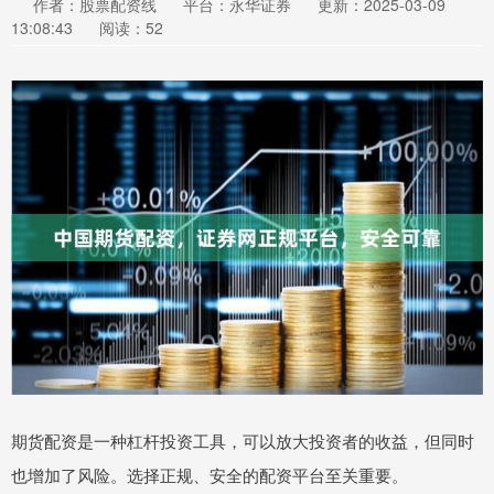
作者：股票配资线
平台：永华证券
更新：2025-03-09
13:08:43
阅读：52
期货配资是一种杠杆投资工具，可以放大投资者的收益，但同时
也增加了风险。选择正规、安全的配资平台至关重要。