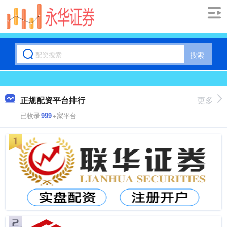
搜索
正规配资平台排行
更多
已收录
999
+家平台