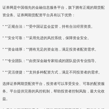
证券网是中国领先的金融信息服务平台，旗下拥有正规的期货配
资业务。证券网期货配资平台具有以下优势：
* **正规合法：**受中国证监会监管，持有合法经营资质。
* **安全可靠：**采用先进的风控系统，保障资金安全。
* **资金雄厚：**拥有充足的资金池，满足投资者配资需求。
* **专业团队：**由资深金融专家组成的团队提供专业指导。
* **灵活便捷：**支持多种配资方式，满足不同投资者的需求。
选择证券网期货配资平台，投资者可以享受安全、可靠的配资服
务。平台提供完善的风控机制，帮助投资者控制风险，最大化收
益。