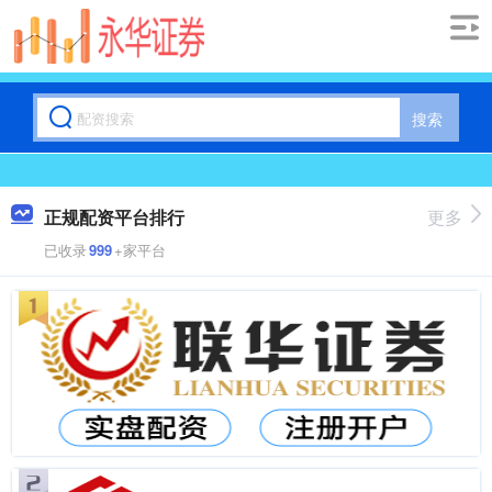
搜索
正规配资平台排行
更多
已收录
999
+家平台