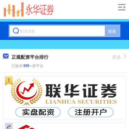
搜索
正规配资平台排行
更多
已收录
999
+家平台