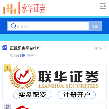
搜索
正规配资平台排行
更多
已收录
999
+家平台