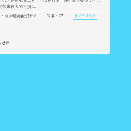
。合理运用配资工具，可以在行情向好时放大收益，但若
带来较大的亏损风....
目：永华证券配资开户
阅读：67
配资专业炒股
 条记录