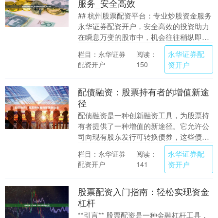
服务_安全高效
## 杭州股票配资平台：专业炒股资金服务
永华证券配资开户，安全高效的投资助力
在瞬息万变的股市中，机会往往稍纵即
逝。对于许多杭州及周边的投资者而言，
永华证券配
栏目：永华证券
阅读：
敏锐的判断力....
配资开户
资开户
150
配债融资：股票持有者的增值新途
径
配债融资是一种创新融资工具，为股票持
有者提供了一种增值的新途径。它允许公
司向现有股东发行可转换债券，这些债券
可在未来特定日期转换为股票。 对于股票
永华证券配
栏目：永华证券
阅读：
持有者而言，配....
配资开户
资开户
141
股票配资入门指南：轻松实现资金
杠杆
**引言** 股票配资是一种金融杠杆工具，