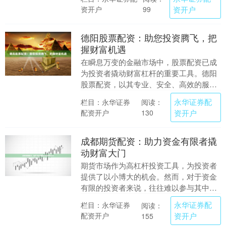
重要。 **选择....
资开户
资开户
99
德阳股票配资：助您投资腾飞，把
握财富机遇
在瞬息万变的金融市场中，股票配资已成
为投资者撬动财富杠杆的重要工具。德阳
股票配资，以其专业、安全、高效的服
务，为投资者提供资金支持，助您投资腾
永华证券配
栏目：永华证券
阅读：
飞，把握财富机遇。....
配资开户
资开户
130
成都期货配资：助力资金有限者撬
动财富大门
期货市场作为高杠杆投资工具，为投资者
提供了以小博大的机会。然而，对于资金
有限的投资者来说，往往难以参与其中。
成都期货配资应运而生，为资金有限者提
永华证券配
栏目：永华证券
阅读：
供了撬动财富大门....
配资开户
资开户
155