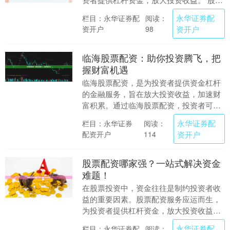
配资是指投资者以自有资金作为保证金，
永华证券配
栏目：永华证券配
阅读：
向配资公司借入....
资开户
资开户
98
临海股票配资：助你投资腾飞，把
握财富机遇
临海股票配资，是为投资者提供资金杠杆
的金融服务，旨在放大投资收益，加速财
富积累。通过临海股票配资，投资者可以
以较小的自有资金撬动更大的资金，从而
永华证券配
栏目：永华证券
阅读：
提升投资效率，把....
配资开户
资开户
114
股票配资哪家强？一站式解决资金
难题！
在股票投资中，资金往往是制约投资者收
益的重要因素。股票配资服务应运而生，
为投资者提供杠杆资金，放大投资收益。
然而，选择一家可靠的股票配资公司至关
永华证券配
栏目：永华证券配
阅读：