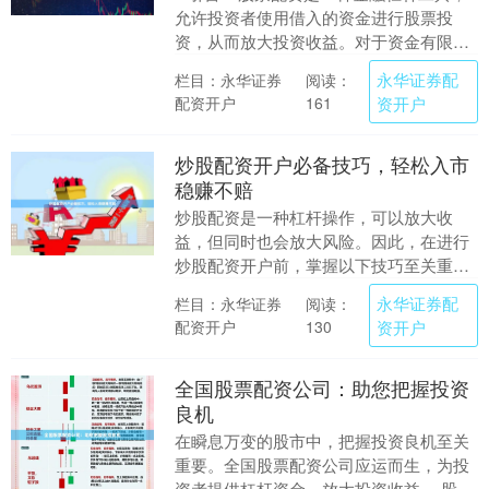
允许投资者使用借入的资金进行股票投
资，从而放大投资收益。对于资金有限但
希望扩大投资规模的投资者来说，股票配
永华证券配
栏目：永华证券
阅读：
资是一个不错....
配资开户
资开户
161
炒股配资开户必备技巧，轻松入市
稳赚不赔
炒股配资是一种杠杆操作，可以放大收
益，但同时也会放大风险。因此，在进行
炒股配资开户前，掌握以下技巧至关重
要： **1. 选择正规平台** 选择持有合法牌
永华证券配
栏目：永华证券
阅读：
照、信誉....
配资开户
资开户
130
全国股票配资公司：助您把握投资
良机
在瞬息万变的股市中，把握投资良机至关
重要。全国股票配资公司应运而生，为投
资者提供杠杆资金，放大投资收益。 股票