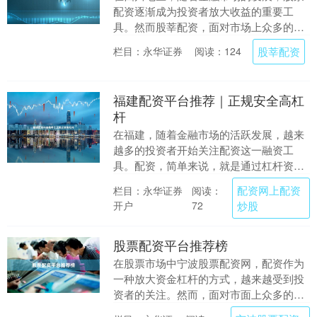
配资逐渐成为投资者放大收益的重要工
具。然而股莘配资，面对市场上众多的配
资公司，如何挑选正规平台、做好风险控
股莘配资
栏目：永华证券
阅读：124
制，成为每位投资者....
福建配资平台推荐｜正规安全高杠
杆
在福建，随着金融市场的活跃发展，越来
越多的投资者开始关注配资这一融资工
具。配资，简单来说，就是通过杠杆资金
放大投资本金，从而在行情向好时获得更
配资网上配资
栏目：永华证券
阅读：
高收益。然而，市场....
开户
炒股
72
股票配资平台推荐榜
在股票市场中宁波股票配资网，配资作为
一种放大资金杠杆的方式，越来越受到投
资者的关注。然而，面对市面上众多的配
资平台，如何选择一家安全、正规、服务