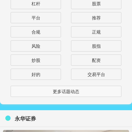
杠杆
股票
平台
推荐
合规
正规
风险
股指
炒股
配资
好的
交易平台
更多话题动态
永华证券