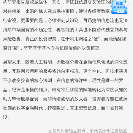
构研究报告及权威媒体。其次，需练就信息交叉验证的硬功夫，
对任何单一来源的惊人观点保持审慎，通过多维度数据与逻辑进
行审视。更重要的是，必须深刻认识到，再迅捷的信息流也无法
消除市场固有的不确定性，再智能的工具也不能替代独立判断与
风险敬畏。真正的投资智慧，在于利用网络之“便”，而能清醒规
避其“蔽”，坚守基于基本面与长期价值的决策框架。
展望未来，随着人工智能、大数据分析在金融信息领域的深化应
用，互联网股票网的服务将趋向更精准、更个性化。但技术演进
不会改变投资的核心法则：在信息的海洋中，理性是唯一的罗
盘，纪律是永恒的锚点。唯有将互联网的赋能转化为深度认知的
助力申请股票配资，而非情绪波动的放大器，投资者方能在波澜
壮阔的数字金融时代，行稳致远，真正驾驭信息，而非被其淹
没。
文章为作者独立观点，不代表永华证券观点