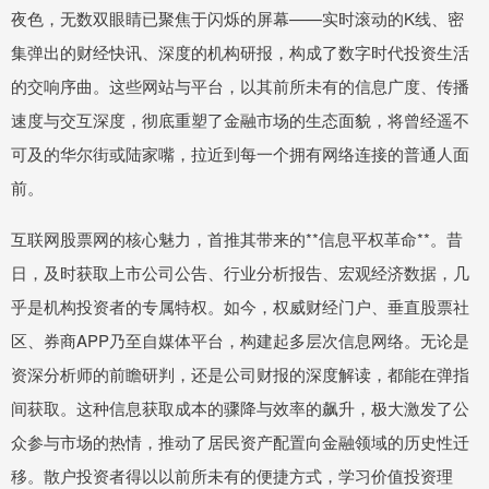
夜色，无数双眼睛已聚焦于闪烁的屏幕——实时滚动的K线、密
集弹出的财经快讯、深度的机构研报，构成了数字时代投资生活
的交响序曲。这些网站与平台，以其前所未有的信息广度、传播
速度与交互深度，彻底重塑了金融市场的生态面貌，将曾经遥不
可及的华尔街或陆家嘴，拉近到每一个拥有网络连接的普通人面
前。
互联网股票网的核心魅力，首推其带来的**信息平权革命**。昔
日，及时获取上市公司公告、行业分析报告、宏观经济数据，几
乎是机构投资者的专属特权。如今，权威财经门户、垂直股票社
区、券商APP乃至自媒体平台，构建起多层次信息网络。无论是
资深分析师的前瞻研判，还是公司财报的深度解读，都能在弹指
间获取。这种信息获取成本的骤降与效率的飙升，极大激发了公
众参与市场的热情，推动了居民资产配置向金融领域的历史性迁
移。散户投资者得以以前所未有的便捷方式，学习价值投资理