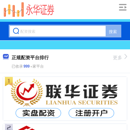
搜索
正规配资平台排行
更多
已收录
999
+家平台