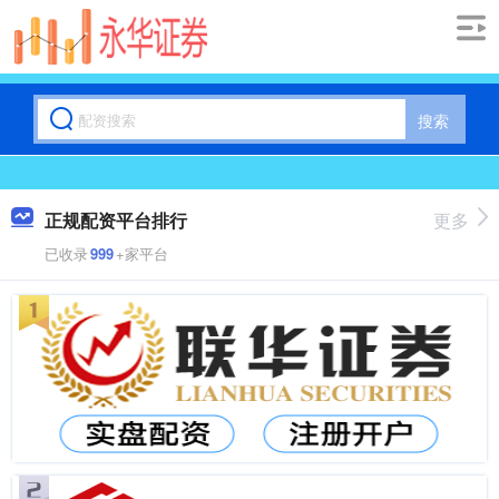
搜索
正规配资平台排行
更多
已收录
999
+家平台