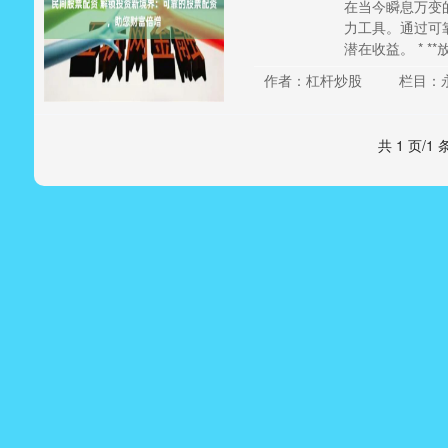
在当今瞬息万变
力工具。通过可
潜在收益。 * **放
作者：杠杆炒股
栏目：
共 1 页/1